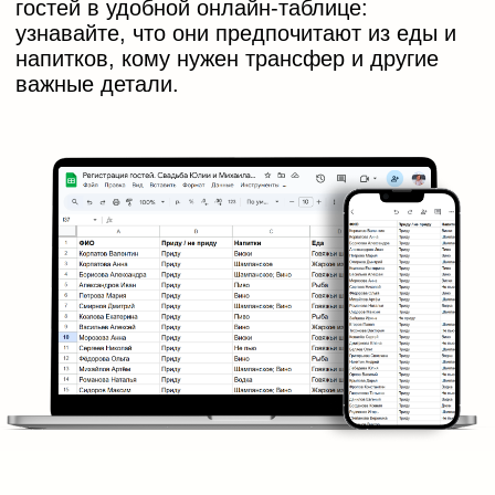
Всего 3 шага
для получения
сайта
1
Заявка
Выберите макет и оставьте заявку с
информацией о мероприятии
2
Детали и предоплата
Мы свяжемся с вами для уточнения
деталей