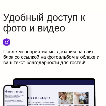
3
Результат
Получите готовое электронное
приглашение менее чем за сутки
Тарифы
Предоплата при заказе шаблонов 1000
₽
Стандарт
Что входит:
Шаблон
Ваши тексты и картинки
Набор
блоков
под ваш запрос