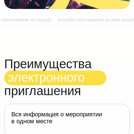
Вся информация о мероприятии
в одном месте
#сайт-приглашение на свадьбу
#онлайн-приглашение на ден
Возможность персонализации меню
используя
электронное приглашение с
опросом
Готовый
креативный дизайн в
современном формате
и по доступной
цене
Отличный способ
рассказать о
мероприятии
, дресс-коде и других
особенностях
Получайте информацию о гостях
прямо
в телеграмм или на почту