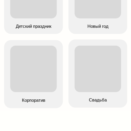
прекрасной командой
и нежные оформления по
WeddingRich мы
концепцию свадьбы.
организовываем самые важные
и трогательные события.
Подробнее
Подробнее
Отзывы