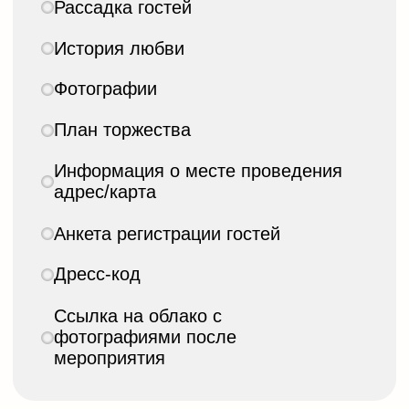
bekkstudio@ya.ru
Самозанятая Анастасия
Ложникова