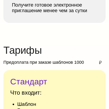
Максимум
Что входит:
Ваши тексты и картинки
Разработка индивидуального
дизайна (6 блоков)
Размещение ссылки на
фотографии после
праздника
Время работы сайта: 6 месяцев
c бесплатным продлением
15 000
₽
Заказать