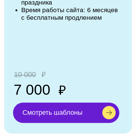
бесплатно
разместить
на приглашении
Таймер до начала
Календарь
Контакты ваши/ведущего
Информация о виш-листе,
подарках, цветах
Рассадка гостей
История любви
Фотографии
План торжества
Информация о месте проведения
адрес/карта
Анкета регистрации гостей