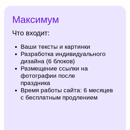
Дресс-код
Ссылка на облако с
фотографиями после
мероприятия
Шаблоны онлайн-
приглашений
Свадьба
Расширенная анкета
позволит узнать
предпочтения гостей без
лишних звонков