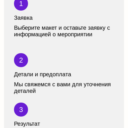
Смена цветов шаблона на
ваш выбор
Набор
блоков
под ваш запрос
Дизайн дополнительного блока
Размещение ссылки на
фотографии после
праздника
Время работы сайта: 6 месяцев
c бесплатным продлением
10 000
₽
7 000
₽
Смотреть шаблоны