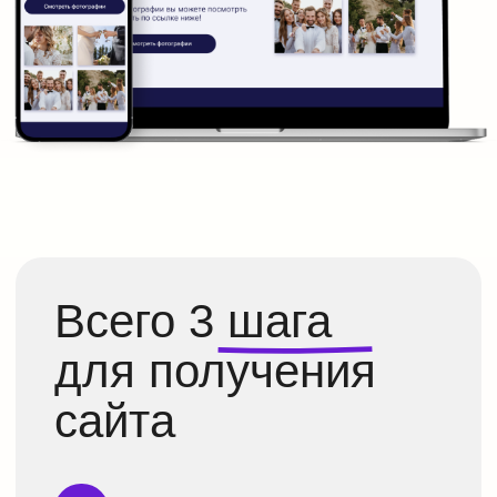
Размещение ссылки на
фотографии после праздника
Время работы сайта: 6 месяцев
c бесплатным продлением
7 000
₽
5 000
₽
Смотреть шаблоны
Кастом
Что входит:
Шаблон
Ваши тексты и картинки